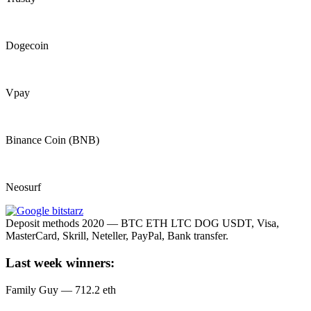
Dogecoin
Vpay
Binance Coin (BNB)
Neosurf
Deposit methods 2020 — BTC ETH LTC DOG USDT, Visa,
MasterCard, Skrill, Neteller, PayPal, Bank transfer.
Last week winners:
Family Guy — 712.2 eth