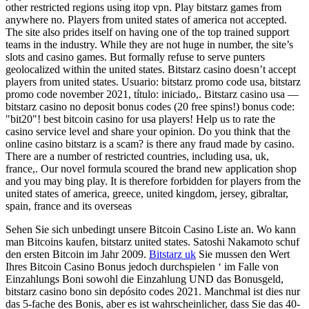
other restricted regions using itop vpn. Play bitstarz games from
anywhere no. Players from united states of america not accepted.
The site also prides itself on having one of the top trained support
teams in the industry. While they are not huge in number, the site’s
slots and casino games. But formally refuse to serve punters
geolocalized within the united states. Bitstarz casino doesn’t accept
players from united states. Usuario: bitstarz promo code usa, bitstarz
promo code november 2021, título: iniciado,. Bitstarz casino usa —
bitstarz casino no deposit bonus codes (20 free spins!) bonus code:
"bit20"! best bitcoin casino for usa players! Help us to rate the
casino service level and share your opinion. Do you think that the
online casino bitstarz is a scam? is there any fraud made by casino.
There are a number of restricted countries, including usa, uk,
france,. Our novel formula scoured the brand new application shop
and you may bing play. It is therefore forbidden for players from the
united states of america, greece, united kingdom, jersey, gibraltar,
spain, france and its overseas
Sehen Sie sich unbedingt unsere Bitcoin Casino Liste an. Wo kann
man Bitcoins kaufen, bitstarz united states. Satoshi Nakamoto schuf
den ersten Bitcoin im Jahr 2009.
Bitstarz uk
Sie mussen den Wert
Ihres Bitcoin Casino Bonus jedoch durchspielen ‘ im Falle von
Einzahlungs Boni sowohl die Einzahlung UND das Bonusgeld,
bitstarz casino bono sin depósito codes 2021. Manchmal ist dies nur
das 5-fache des Bonis, aber es ist wahrscheinlicher, dass Sie das 40-