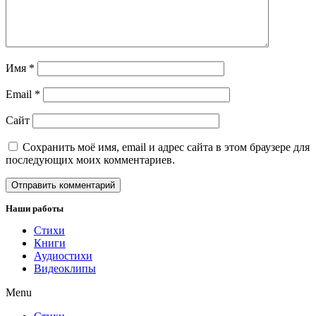
Имя
*
Email
*
Сайт
Сохранить моё имя, email и адрес сайта в этом браузере для
последующих моих комментариев.
Наши работы
Стихи
Книги
Аудиостихи
Видеоклипы
Menu