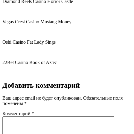
Diamond Reels Casino Horror Castle
Vegas Crest Casino Mustang Money
Oshi Casino Fat Lady Sings
22Bet Casino Book of Aztec
Добавить комментарий
Ваш адрес email не будет опубликован.
Обязательные поля
помечены
*
Комментарий
*