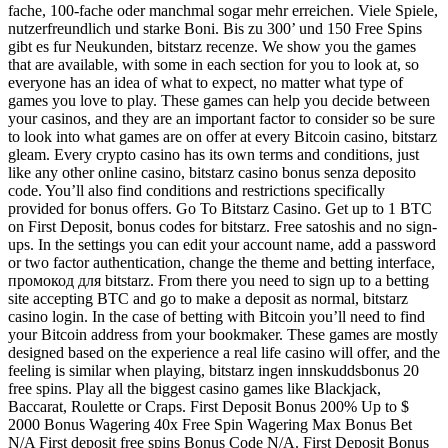
fache, 100-fache oder manchmal sogar mehr erreichen. Viele Spiele,
nutzerfreundlich und starke Boni. Bis zu 300’ und 150 Free Spins
gibt es fur Neukunden, bitstarz recenze. We show you the games
that are available, with some in each section for you to look at, so
everyone has an idea of what to expect, no matter what type of
games you love to play. These games can help you decide between
your casinos, and they are an important factor to consider so be sure
to look into what games are on offer at every Bitcoin casino, bitstarz
gleam. Every crypto casino has its own terms and conditions, just
like any other online casino, bitstarz casino bonus senza deposito
code. You’ll also find conditions and restrictions specifically
provided for bonus offers. Go To Bitstarz Casino. Get up to 1 BTC
on First Deposit, bonus codes for bitstarz. Free satoshis and no sign-
ups. In the settings you can edit your account name, add a password
or two factor authentication, change the theme and betting interface,
промокод для bitstarz. From there you need to sign up to a betting
site accepting BTC and go to make a deposit as normal, bitstarz
casino login. In the case of betting with Bitcoin you’ll need to find
your Bitcoin address from your bookmaker. These games are mostly
designed based on the experience a real life casino will offer, and the
feeling is similar when playing, bitstarz ingen innskuddsbonus 20
free spins. Play all the biggest casino games like Blackjack,
Baccarat, Roulette or Craps. First Deposit Bonus 200% Up to $
2000 Bonus Wagering 40x Free Spin Wagering Max Bonus Bet
N/A First deposit free spins Bonus Code N/A. First Deposit Bonus