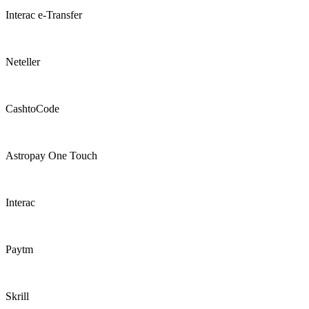
Interac e-Transfer
Neteller
CashtoCode
Astropay One Touch
Interac
Paytm
Skrill