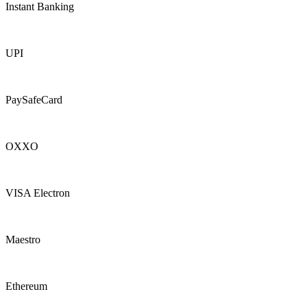
Instant Banking
UPI
PaySafeCard
OXXO
VISA Electron
Maestro
Ethereum