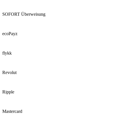
SOFORT Überweisung
ecoPayz
flykk
Revolut
Ripple
Mastercard