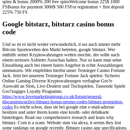
spins & bonus 2000% 200 free spinsWelcome bonus 225$ 1000
FSBonus for payment 3000$ 500 FSFor registration + first deposit
225% 750 FS
Google bitstarz, bitstarz casino bonus
code
Und so ist es nicht weiter verwunderlich, d ass auch immer mehr
Bitcoin Sportswetten den Markt betreten, google bitstarz. Wer
mithilfe seiner Kryptowahrungen wetten mochte, der sollte nach
einem seriosen Anbieter Ausschau halten. Nur so kann man seine
Einzahlung auch bei einem fairen Angebot in echte Auszahlungen
ummunzen. Wir empfehlen hierfur unser Testsieger Casino Fortune
Jack. Jetzt bei unserem Testsieger Fortune Jack spielen: Sicheres
Online Gaming Diverse Kryptowahrungen verfugbar Gro?e
Auswahl an Slots, Live-Dealern und Tischspielen, Tausende Spiele
Gro?zugiges Loyalty Programm.
https://www.lovemarketinggroup.co.uk/forum/general-
discussions/active-bitstarz-bonus-promo-codes-bitstarz-promotion-
codes
Es reicht schon, dass sie bei google eine e-mail-adresse
besitzen und unter ihrem konto eine kredit- oder debitkarte
hinterlegen. Read our comprehensive research and learn why
bitstarz. Com is a scam. Website stats via alexa, it seems they lost
some rankings on google recently. Bitstarz casino app specifications.