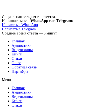
Перейти
к
содержимому
Социальная сеть для творчества.
Напишите мне в
WhatsApp
или
Telegram
:
Написать в WhatsApp
Написать в Telegram
Среднее время ответа — 5 минут
Главная
Аудиостихи
Видеоклипы
Книги
Стихи
О нас
Обратная связь
Партнёры
Menu
Главная
Аудиостихи
Видеоклипы
Книги
Стихи